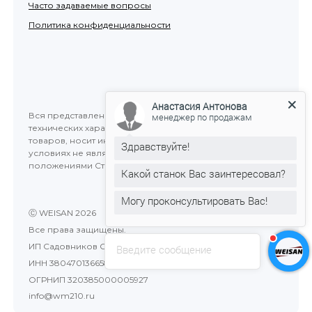
Часто задаваемые вопросы
Политика конфиденциальности
Анастасия Антонова
Вся представленная на сайте информация, касающаяся
менеджер по продажам
технических характеристик, наличия на складе, стоимости
товаров, носит информационный характер и ни при каких
Здравствуйте!
условиях не является публичной офертой, определяемой
положениями Статьи 437(2) Гражданского кодекса РФ.
Какой станок Вас заинтересовал?
Могу проконсультировать Вас!
Ⓒ WEISAN 2026
Все права защищены.
ИП Садовников Сергей Сергеевич
Введите сообщение
ИНН 380470136658
ОГРНИП 320385000005927
info@wm210.ru