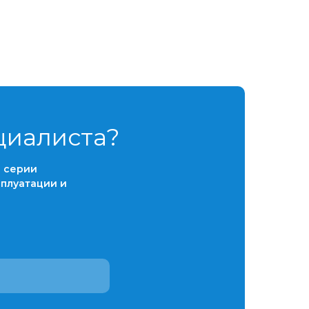
циалиста?
и
серии
сплуатации и