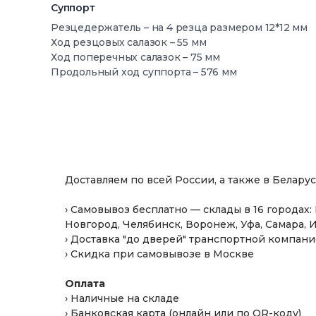
Суппорт
Резцедержатель – на 4 резца размером 12*12 мм
Ход резцовых салазок – 55 мм
Ход поперечных салазок – 75 мм
Продольный ход суппорта – 576 мм
металлический инструментальный ящик
1 гаечный ключ
Доставляем по всей России, а также в Белару
набор шестигранников
› Самовывоз бесплатно — склады в 16 городах
Новгород, Челябинск, Воронеж, Уфа, Самара, 
ключ для патрона
› Доставка "до дверей" транспортной компа
масленка
› Скидка при самовывозе в Москве
упорный центр
Оплата
набор резцов со сменными пластинами
› Наличные на складе
› Банковская карта (онлайн или по QR-коду)