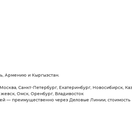
сверлильный патрон
вращающийся центр М
сь, Армению и Кыргызстан.
защита ходового винта
: Москва, Санкт-Петербург, Екатеринбург, Новосибирск, К
Ижевск, Омск, Оренбург, Владивосток
набор сменных лимбов
нией — преимущественно через Деловые Линии, стоимость
индивидуальный отчёт