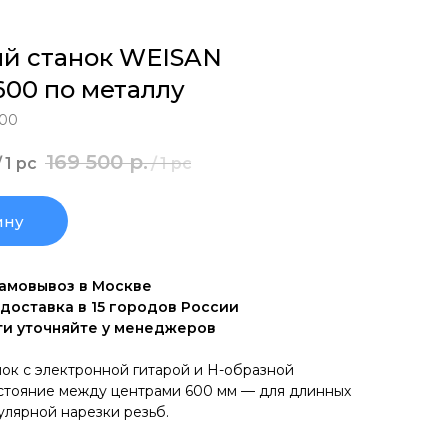
й станок WEISAN
00 по металлу
00
169 500
р.
/
1 pc
/
1 pc
ину
самовывоз в Москве
 доставка в 15 городов России
ти уточняйте у менеджеров
ок с электронной гитарой и H-образной
сстояние между центрами 600 мм — для длинных
улярной нарезки резьб.