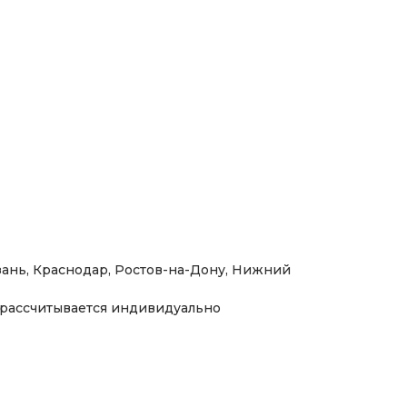
Т2
 и резцедержателя (уже установлены на станке)
азань, Краснодар, Ростов-на-Дону, Нижний
 с удобной ценой деления (НОВИНКА)
 рассчитывается индивидуально
 о проверке (НОВИНКА)