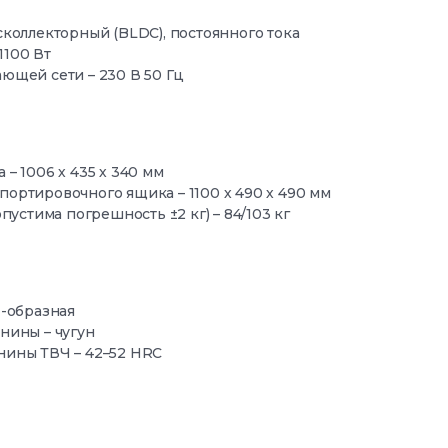
сколлекторный (BLDC), постоянного тока
1100 Вт
ющей сети – 230 В 50 Гц
– 1006 х 435 х 340 мм
ортировочного ящика – 1100 х 490 х 490 мм
опустима погрешность ±2 кг) – 84/103 кг
H-образная
нины – чугун
нины ТВЧ – 42–52 HRC