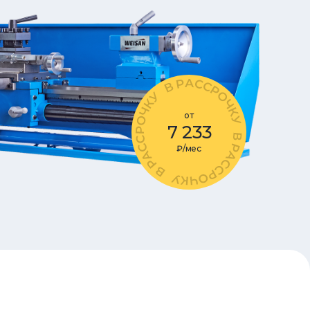
от
7 233
₽/мес