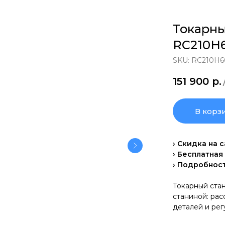
Токарны
RC210H6
SKU:
RC210H6
151 900
р.
В корз
› Скидка на 
› Бесплатная
› Подробнос
Токарный стан
станиной: ра
деталей и рег