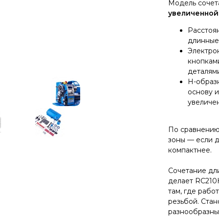
Модель сочет
увеличенной
Расстоя
длинные 
Электрон
кнопкам
деталям
H-образ
основу и
увеличе
По сравнению
зоны — если д
компактнее.
Сочетание дл
делает RC210
там, где рабо
резьбой. Стан
разнообразны