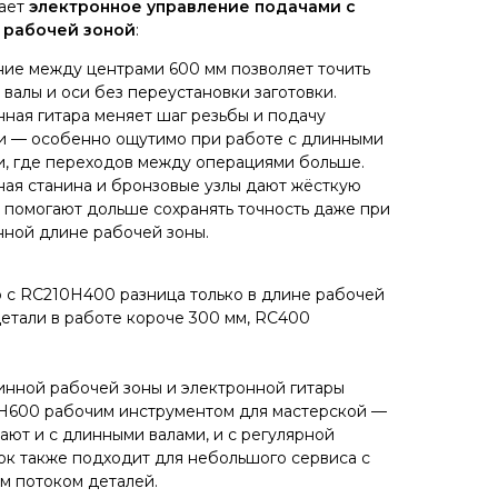
ает
электронное управление подачами с
 рабочей зоной
:
ние между центрами 600 мм позволяет точить
валы и оси без переустановки заготовки.
ная гитара меняет шаг резьбы и подачу
и — особенно ощутимо при работе с длинными
и, где переходов между операциями больше.
ная станина и бронзовые узлы дают жёсткую
 помогают дольше сохранять точность даже при
нной длине рабочей зоны.
 с RC210H400 разница только в длине рабочей
етали в работе короче 300 мм, RC400
инной рабочей зоны и электронной гитары
H600 рабочим инструментом для мастерской —
тают и с длинными валами, и с регулярной
ок также подходит для небольшого сервиса с
м потоком деталей.