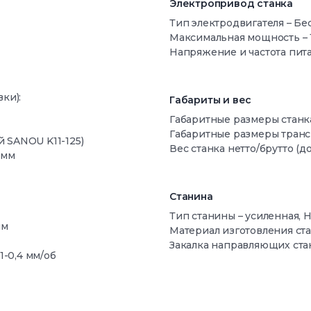
Электропривод станка
Тип электродвигателя – Бе
Максимальная мощность – 
Напряжение и частота пита
ки):
Габариты и вес
Габаритные размеры станка 
Габаритные размеры трансп
й SANOU K11-125)
Вес станка нетто/брутто (д
 мм
Станина
Тип станины – усиленная, 
мм
Материал изготовления ста
Закалка направляющих ста
1-0,4 мм/об