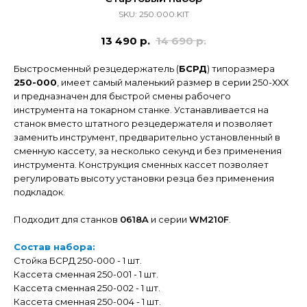
SKU:
250.000.KIT
13 490
р.
14 690
р.
Быстросменный резцедержатель (
БСРД
) типоразмера
250-000
, имеет самый маленький размер в серии 250-ХХХ
и предназначен для быстрой смены рабочего
инструмента на токарном станке. Устанавливается на
станок вместо штатного резцедержателя и позволяет
заменить инструмент, предварительно установленный в
сменную кассету, за несколько секунд и без применения
инструмента. Конструкция сменных кассет позволяет
регулировать высоту установки резца без применения
подкладок.
Подходит для станков
0618A
и серии
WM210F
.
Состав набора:
Стойка БСРД 250-000 - 1 шт.
Кассета сменная 250-001 - 1 шт.
Кассета сменная 250-002 - 1 шт.
Кассета сменная 250-004 - 1 шт.