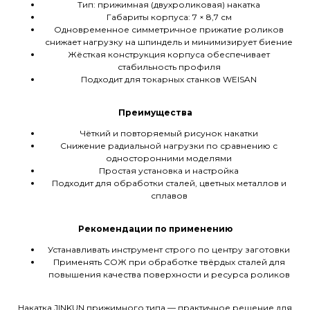
Тип: прижимная (двухроликовая) накатка
Габариты корпуса: 7 × 8,7 см
Одновременное симметричное прижатие роликов
снижает нагрузку на шпиндель и минимизирует биение
Жёсткая конструкция корпуса обеспечивает
стабильность профиля
Подходит для токарных станков WEISAN
Преимущества
Чёткий и повторяемый рисунок накатки
Снижение радиальной нагрузки по сравнению с
односторонними моделями
Простая установка и настройка
Подходит для обработки сталей, цветных металлов и
сплавов
Рекомендации по применению
Устанавливать инструмент строго по центру заготовки
Применять СОЖ при обработке твёрдых сталей для
повышения качества поверхности и ресурса роликов
Накатка JINKUN прижимного типа — практичное решение для