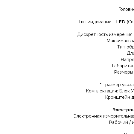
Головн
Тип индикации –
LED
(Св
Дискретность измерения 
Максимальн
Тип об
Дл
Напря
Габаритн
Размеры 
* - размер ука
Комплектация: Блок У
Кронштейн дл
Электрон
Электронная измерительная
Рабочий / 