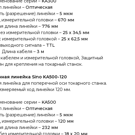
енование серии –
KA300
п линейки –
Оптическая
ть (разрешение) линейки –
5 мкм
 измерительной головки –
670 мм
я длина линейки –
776 мм
ез измерительной головки –
25 х 34,5 мм
 измерительной головкой –
25 х 62,5 мм
 выходного сигнала –
TTL
Длина кабеля –
3 м
 кабелем и измерительной головкой, Защитный
н для крепления на токарный станок.
ная линейка Sino KA500-120
 линейка для поперечной оси токарного станка.
измеряемый ход линейки 120 мм.
менование серии –
KA500
п линейки –
Оптическая
ть (разрешение) линейки –
5 мкм
 измерительной головки –
120 мм
я длина линейки –
232 мм
без измерительной головки –
18 х 20 мм