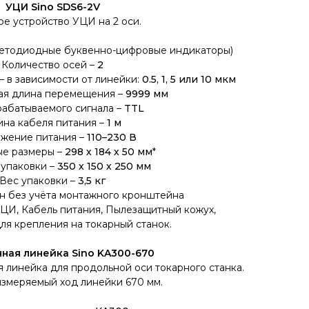
УЦИ Sino SDS6-2V
ое устройство УЦИ на 2 оси.
етодиодные буквенно-цифровые индикаторы)
Количество осей –
2
– в зависимости от линейки:
0.5, 1, 5 или 10 мкм
ая длина перемещения –
9999 мм
рабатываемого сигнала –
TTL
ина кабеля питания –
1 м
жение питания –
110–230 В
ые размеры –
298 х 184 х 50 мм
*
упаковки –
350 х 150 х 250 мм
Вес упаковки –
3,5 кг
зан без учёта монтажного кронштейна
ЦИ, Кабель питания, Пылезащитный кожух,
я крепления на токарный станок.
ная линейка Sino KA300-670
 линейка для продольной оси токарного станка.
измеряемый ход линейки 670 мм.