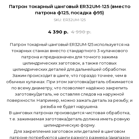
Патрон токарный цанговый ER32UM-125 (вместо
патрона ф125, посадка ф95)
SKU:
ER32UM-125
4 390
р.
4 990
р.
Патрон токарный цанговый ER32UM-125 используется на
токарных станках вместо стандартного 3-кулачкового
патрона и предназначен для точного зажима
цилиндрических заготовок, а также готовых
цилиндрических деталей для дальнейшей обработки.
Зажим происходит в цанге, что гораздо точнее, чем в
обычных кулачках. При этом заготовка/деталь обжимается
по всему диаметру, что позволяет надёжно закрепить
заготовку/деталь, не оставляя следов на наружной
поверхности. Например, можно зажать деталь за резьбу, и
резьба не будет нарушена.
В цанговых патронах производится чистовая обработка,
т.е. зажимаемая заготовка/деталь должна иметь ровную
цилиндрическую форму.
Для закрепления заготовок или деталей в цанговом
патроне потребуются цанги разного размера (диапазон