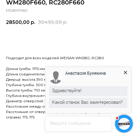
WM280F660, RC280F660
MS280F660
28500,00
р.
30495,00
р.
В корзину
Подходит для всех моделей WEISAN WM280, RC280
Длина тумбы: 1175 мм
Анастасия Бунякина
Длина соединительной панели: 615 мм
Дверца: высота 390 мм, ширина 220 мм
Глубина тумбы: 300 мм
Здравствуйте!
Высота тумбы: 710 мм
Глубина внутреннего шкафа тумбы: 280 мм
Диаметр отверстий: 12 мм
Какой станок Вас заинтересовал?
Расстояние между отверстиями: 925 мм
Расстояние от отверстий до краёв (сверху, снизу, слева,
справа): 175; 175
Введите сообщение