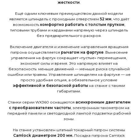
жесткости
.
Ещё одним ключевым преимуществом данной модели
является шпиндель с проходным отверстием
52 мм
, что даёт
возможность
комфортно работать с толстым прутком
,
типовыми трубами и карданами напрямую через шпиндель
без предварительного раскроя.
Включение двигателя и изменение направления вращения
патрона осуществляется
рычагом на фартуке
. Вынесение
управления на фартук сокращает «пустые» перемещения,
экономит силы и время. Это напрямую влияет на
безопасность: меньше движений — меньше риска случайной
ошибки или травмы. Управление шпинделем на фартуке — не
просто удобная опция, а обязательное условие
эффективной и безопасной работы
на станке с такими
габаритами.
Станки серии WX360 оснащаются
асинхронным двигателем
c преобразователем частоты
, электронным тахометром на
передней панели и светодиодной лампой подсветки рабочей
зоны.
На станке установлен штатный токарный патрон системы
Camlock диаметром 200 мм.
Посадка патрона Camlock