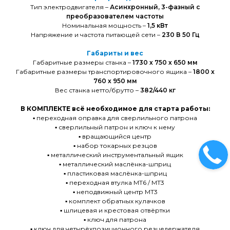
Тип электродвигателя –
Асинхронный, 3-фазный с
преобразователем частоты
Номинальная мощность –
1,5 кВт
Напряжение и частота питающей сети –
230 В 50 Гц
Габариты и вес
Габаритные размеры станка –
1730 х 750 х 650 мм
Габаритные размеры транспортировочного ящика –
1800 х
760 х 950 мм
Вес станка нетто/брутто –
382/440 кг
В КОМПЛЕКТЕ всё необходимое для старта работы:
▪️
переходная оправка для сверлильного патрона
▪️ сверлильный патрон и ключ к нему
▪️ вращающийся центр
▪️ набор токарных резцов
▪️ металлический инструментальный ящик
▪️ металлический маслёнка-шприц
▪️ пластиковая маслёнка-шприц
▪️ переходная втулка MT6 / MT3
▪️ неподвижный центр MT3
▪️ комплект обратных кулачков
▪️ шлицевая и крестовая отвёртки
▪️ ключ для патрона
▪️ ключ для четырёхпозиционного резцедержателя