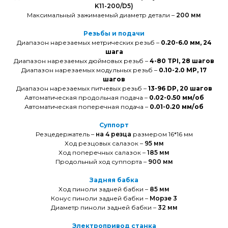
K11-200/D5)
Максимальный зажимаемый диаметр детали –
200 мм
Резьбы и подачи
Диапазон нарезаемых метрических резьб –
0.20-6.0 мм, 24
шага
Диапазон нарезаемых дюймовых резьб –
4-80 TPI, 28 шагов
Диапазон нарезаемых модульных резьб –
0.10-2.0 MP, 17
шагов
Диапазон нарезаемых питчевых резьб –
13-96 DP, 20 шагов
Автоматическая продольная подача –
0.02-0.50 мм/об
Автоматическая поперечная подача –
0.01-0.20 мм/об
Суппорт
Резцедержатель –
на 4 резца
размером 16*16 мм
Ход резцовых салазок –
95 мм
Ход поперечных салазок –
185 мм
Продольный ход суппорта –
900 мм
Задняя бабка
Ход пиноли задней бабки –
85 мм
Конус пиноли задней бабки –
Морзе 3
Диаметр пиноли задней бабки –
32 мм
Электропривод станка