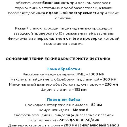
обеспечивает
безопасность
при резком реверсе и
торможении частотнным преобразователем, а также
позволяет добиться
идеальной повторяемости
при смене
оснастки.
Каждый станок проходит индивидуальную процедуру
заводской проверки по 10 показателям, её результаты
фиксируются в
персональном отчёте о проверке
, который
прилагается к станку.
ОСНОВНЫЕ ТЕХНИЧЕСКИЕ ХАРАКТЕРИСТИКИ СТАНКА
Зона обработки
Расстояние между центрами (РМЦ) –
1000 мм
Максимальный диаметр обработки над станиной –
360 мм
Максимальный диаметр обработки над суппортом –
230 мм
Ширина станины –
195 мм
Передняя бабка
Проходное отверстие в шпинделе –
52 мм
Конус шпинделя –
Морзе 6
Скорость вращения шпинделя (4 диапазона с плавной
регулировкой) –
от 65 до 1600 об/мин
Диаметр токарного патрона –
200 мм (3-кулачковый Sanou