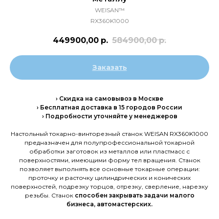
WEISAN™
RX360K1000
449900,00
р.
584900,00
р.
Заказать
› Скидка на самовывоз в Москве
› Бесплатная доставка в 15 городов России
› Подробности уточняйте у менеджеров
Настольный токарно-винторезный станок WEISAN RX360K1000
предназначен для полупрофессиональной токарной
обработки заготовок из металлов или пластмасс с
поверхностями, имеющими форму тел вращения. Станок
позволяет выполнять все основные токарные операции:
проточку и расточку цилиндрических и конических
поверхностей, подрезку торцов, отрезку, сверление, нарезку
резьбы. Станок
способен закрывать задачи малого
бизнеса, автомастерских.