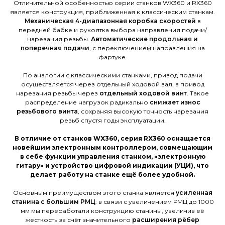
Отличительной особенностью серии станков WX360 и RX360
является конструкция, приближенная к классическим станкам.
Механическая 4-диапазонная коробка скоростей
в
передней бабке и рукоятка выбора направления подачи/
нарезания резьбы.
Автоматические продольная и
поперечная подачи
, с переключением направления на
фартуке.
По аналогии с классическими станками, привод подачи
осуществляется через отдельный ходовой вал, а привод
нарезания резьбы через
отдельный ходовой винт
. Такое
распределение нагрузок радикально
снижает износ
резьбового винта
, сохраняя высокую точность нарезания
резьб спустя годы эксплуатации.
В отличие от станков WX360, серия RX360 оснащается
новейшим электронным контроллером, совмещающим
в себе функции управления станком, «электронную
гитару» и устройство цифровой индикации (УЦИ), что
делает работу на станке ещё более удобной.
Основным преимуществом этого станка является
усиленная
станина с большим РМЦ
: в связи с увеличением РМЦ до 1000
мм мы переработали конструкцию станины, увеличив её
жесткость за счёт значительного
расширения рёбер