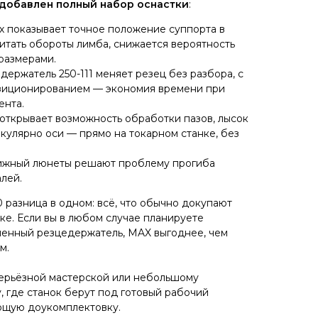
добавлен полный набор оснастки
:
х показывает точное положение суппорта в
итать обороты лимба, снижается вероятность
размерами.
ержатель 250-111 меняет резец без разбора, с
зиционированием — экономия времени при
ента.
открывает возможность обработки пазов, лысок
кулярно оси — прямо на токарном станке, без
ижный люнеты решают проблему прогиба
лей.
разница в одном: всё, что обычно докупают
нке. Если вы в любом случае планируете
менный резцедержатель, MAX выгоднее, чем
м.
серьёзной мастерской или небольшому
, где станок берут под готовый рабочий
ющую доукомплектовку.