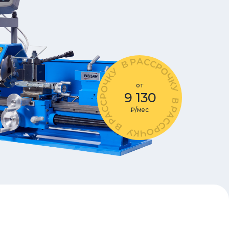
от
9 130
₽/мес