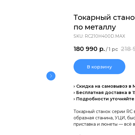
Токарный стан
по металлу
SKU:
RC210H400D.MAX
180 990
р.
218 
/
1 pc
В корзину
› Скидка на самовывоз в
› Бесплатная доставка в 
› Подробности уточняйт
Токарный станок серии RC в
образная станина, УЦИ, б
приставка и люнеты — всё в