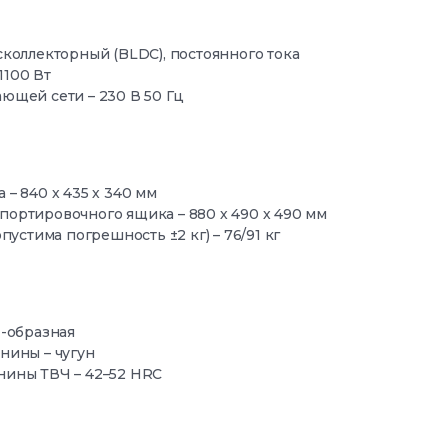
сколлекторный (BLDC), постоянного тока
1100 Вт
ющей сети – 230 В 50 Гц
– 840 х 435 х 340 мм
портировочного ящика – 880 х 490 х 490 мм
опустима погрешность ±2 кг) – 76/91 кг
H-образная
нины – чугун
нины ТВЧ – 42–52 HRC