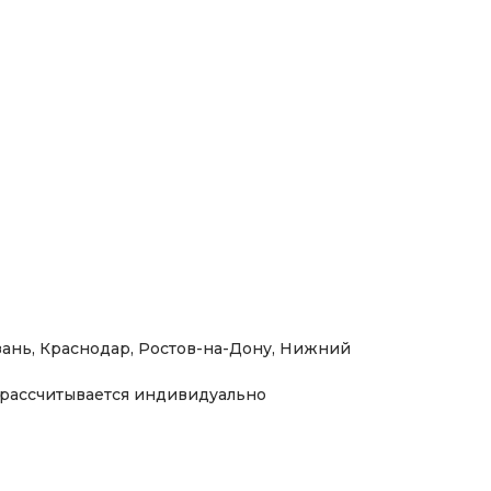
 с удобной ценой деления (НОВИНКА)
 о проверке (НОВИНКА)
азань, Краснодар, Ростов-на-Дону, Нижний
 рассчитывается индивидуально
ержатель 250-111