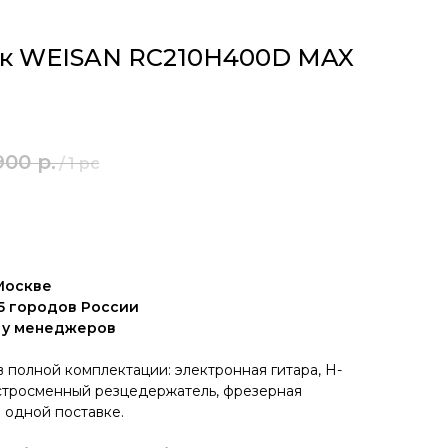
ок WEISAN RC210H400D MAX
900
р.
/
1 pc
 Москве
15 городов России
е у менеджеров
 полной комплектации: электронная гитара, H-
ыстросменный резцедержатель, фрезерная
 одной поставке.