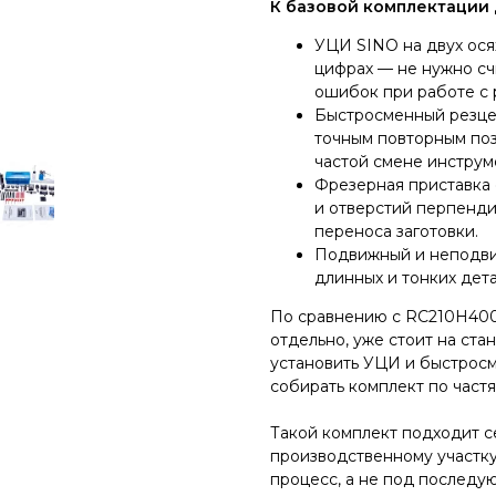
К базовой комплектации 
УЦИ SINO на двух ося
цифрах — не нужно сч
ошибок при работе с 
Быстросменный резцед
точным повторным по
частой смене инструм
Фрезерная приставка 
и отверстий перпенди
переноса заготовки.
Подвижный и неподв
длинных и тонких дета
По сравнению с RC210H400 
отдельно, уже стоит на ста
установить УЦИ и быстрос
собирать комплект по частя
Такой комплект подходит 
производственному участку
процесс, а не под последу