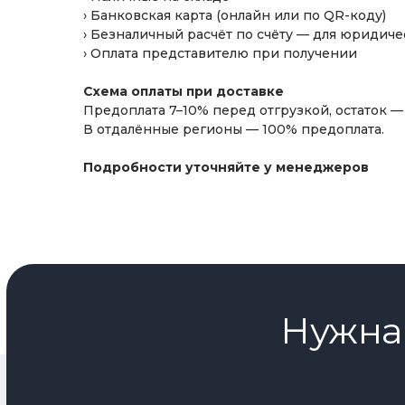
› Банковская карта (онлайн или по QR-коду)
запасной набор сменных пластин
› Безналичный расчёт по счёту — для юридиче
сверлильный патрон
› Оплата представителю при получении
вращающийся центр МТ2
Схема оплаты при доставке
Предоплата 7–10% перед отгрузкой, остаток 
защита ходового винта и резцедержателя (уже
В отдалённые регионы — 100% предоплата.
Подробности уточняйте у менеджеров
Нужна