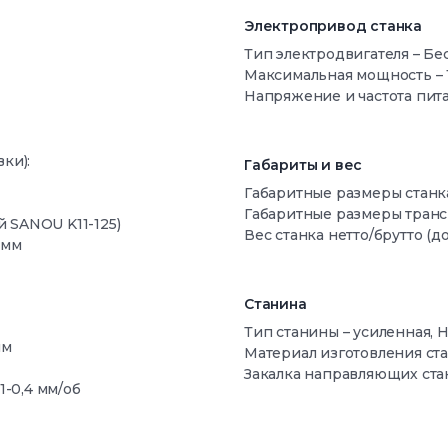
Электропривод станка
Тип электродвигателя – Бе
Максимальная мощность – 
Напряжение и частота пита
ки):
Габариты и вес
Габаритные размеры станка 
Габаритные размеры транс
й SANOU K11-125)
Вес станка нетто/брутто (д
 мм
Станина
Тип станины – усиленная, 
мм
Материал изготовления ста
Закалка направляющих ста
1-0,4 мм/об