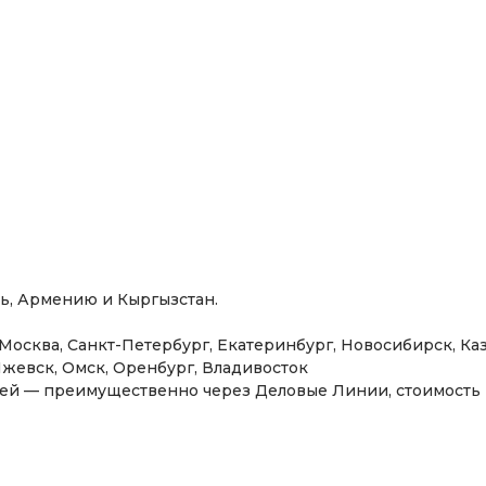
набор сменных лимбов
индивидуальный отчёт
сь, Армению и Кыргызстан.
люнет подвижный
: Москва, Санкт-Петербург, Екатеринбург, Новосибирск, К
Ижевск, Омск, Оренбург, Владивосток
люнет неподвижный
нией — преимущественно через Деловые Линии, стоимость
фрезерная приставка
быстросменный резцед
LED-лампа с магнитом