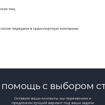
ских лиц
— после передачи в транспортную компанию.
 установлены на станке)
 помощь с выбором с
Оставьте ваши контакты, мы перезвоним и
предложим лучший вариант под ваши задачи