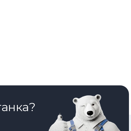
танка?