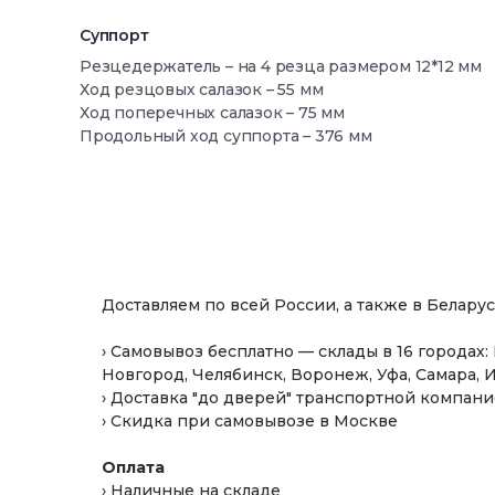
Суппорт
Резцедержатель – на 4 резца размером 12*12 мм
Ход резцовых салазок – 55 мм
Ход поперечных салазок – 75 мм
Продольный ход суппорта – 376 мм
металлический инструментальный ящик
1 гаечный ключ
Доставляем по всей России, а также в Белару
набор шестигранников
› Самовывоз бесплатно — склады в 16 городах
Новгород, Челябинск, Воронеж, Уфа, Самара, 
ключ для патрона
› Доставка "до дверей" транспортной компа
масленка
› Скидка при самовывозе в Москве
упорный центр
Оплата
набор резцов со сменными пластинами
› Наличные на складе